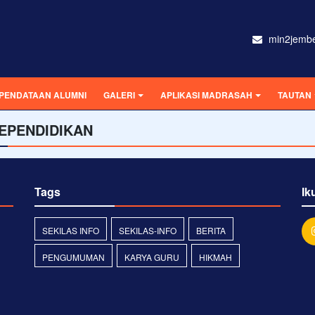
min2jemb
PENDATAAN ALUMNI
GALERI
APLIKASI MADRASAH
TAUTAN
EPENDIDIKAN
Tags
Ik
SEKILAS INFO
SEKILAS-INFO
BERITA
PENGUMUMAN
KARYA GURU
HIKMAH