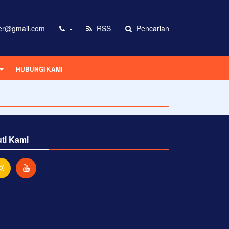
er@gmail.com
-
RSS
Pencarian
HUBUNGI KAMI
uti Kami